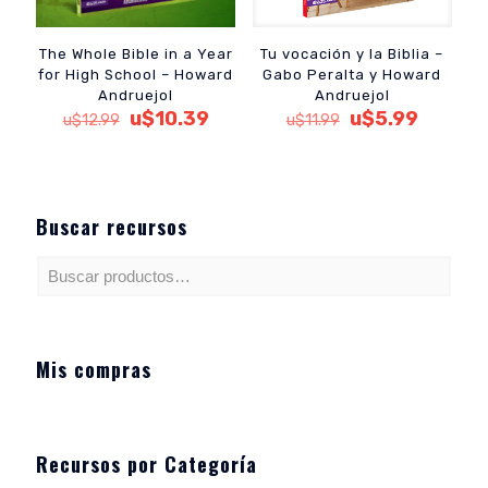
The Whole Bible in a Year
Tu vocación y la Biblia –
for High School – Howard
Gabo Peralta y Howard
Andruejol
Andruejol
El
El
El
El
u$
10.39
u$
5.99
u$
12.99
u$
11.99
precio
precio
precio
precio
original
actual
original
actual
era:
es:
era:
es:
u$12.99.
u$10.39.
u$11.99.
u$5.99.
Buscar recursos
Mis compras
Recursos por Categoría