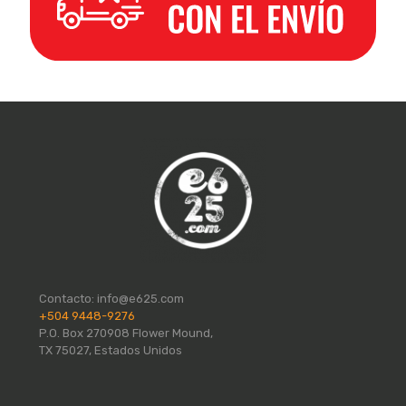
Contacto:
info@e625.com
+504 9448-9276
P.O. Box 270908 Flower Mound,
TX 75027, Estados Unidos