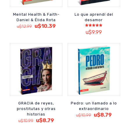
Mental Health & Faith-
Lo que aprendí del
Daniel & Élida Rota
desamor
El
El
u$
10.39
u$
12.99
precio
precio
Valorado
u$
9.99
con
original
actual
5.00
de 5
era:
es:
u$12.99.
u$10.39.
GRACIA de reyes,
Pedro: un llamado a lo
prostitutas y otras
extraordinario
El
El
u$
8.79
historias
u$
10.99
El
El
precio
precio
u$
8.79
u$
10.99
precio
precio
original
actual