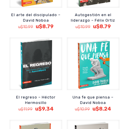
El arte del discipulado –
Autogestión en el
David Noboa
liderazgo – Félix Ortiz
El
El
El
El
u$
8.79
u$
8.79
u$
10.99
u$
10.99
precio
precio
precio
precio
original
actual
original
actual
era:
es:
era:
es:
u$10.99.
u$8.79.
u$10.99.
u$8.79.
El regreso – Héctor
Una fe que piensa –
Hermosillo
David Noboa
El
El
El
El
u$
9.34
u$
8.24
u$
11.99
u$
10.99
precio
precio
precio
precio
original
actual
original
actual
era:
es:
era:
es: