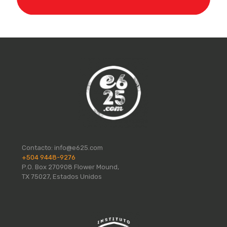
Contacto:
info@e625.com
+504 9448-9276
P.O. Box 270908 Flower Mound,
TX 75027, Estados Unidos