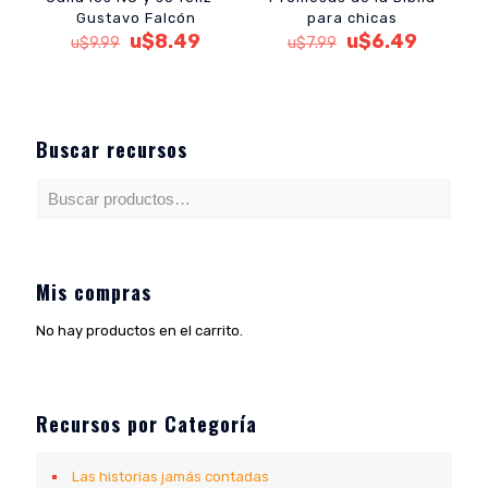
Gustavo Falcón
para chicas
El
El
El
El
u$
8.49
u$
6.49
u$
9.99
u$
7.99
precio
precio
precio
precio
original
actual
original
actual
era:
es:
era:
es:
u$9.99.
u$8.49.
u$7.99.
u$6.49.
Buscar recursos
Mis compras
No hay productos en el carrito.
Recursos por Categoría
Las historias jamás contadas