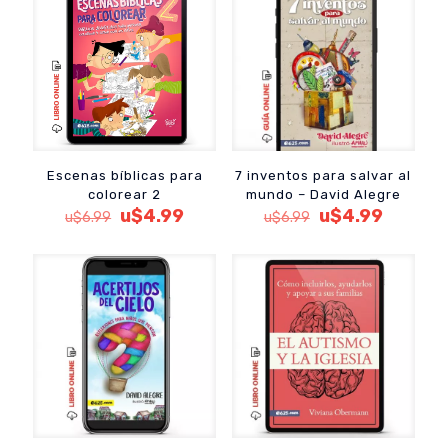
u$10.99.
u$8.24.
u$6.99.
u$4.99.
Escenas bíblicas para
7 inventos para salvar al
colorear 2
mundo – David Alegre
El
El
El
El
u$
4.99
u$
4.99
u$
6.99
u$
6.99
precio
precio
precio
precio
original
actual
original
actual
era:
es:
era:
es:
u$6.99.
u$4.99.
u$6.99.
u$4.99.