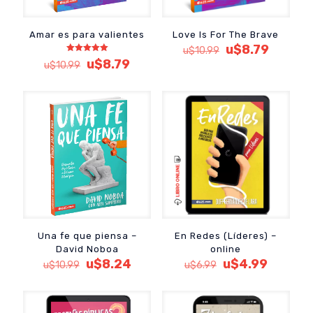
Amar es para valientes
Love Is For The Brave
El
El
u$
8.79
u$
10.99
precio
precio
Valorado
El
El
u$
8.79
u$
10.99
con
original
actual
precio
precio
5.00
de 5
era:
es:
original
actual
u$10.99.
u$8.79.
era:
es:
u$10.99.
u$8.79.
Una fe que piensa –
En Redes (Líderes) –
David Noboa
online
El
El
El
El
u$
8.24
u$
4.99
u$
10.99
u$
6.99
precio
precio
precio
precio
original
actual
original
actual
era:
es:
era:
es: