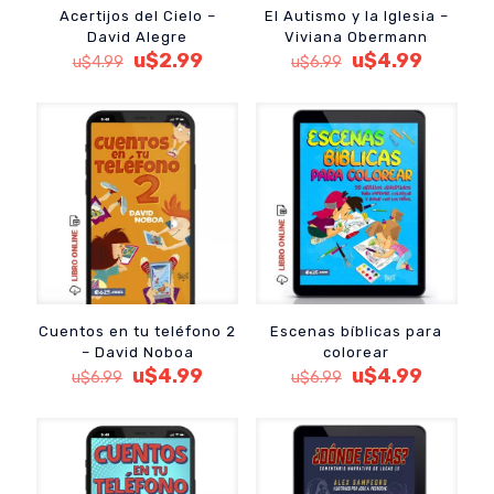
Acertijos del Cielo –
El Autismo y la Iglesia –
David Alegre
Viviana Obermann
El
El
El
El
u$
2.99
u$
4.99
u$
4.99
u$
6.99
precio
precio
precio
precio
original
actual
original
actual
era:
es:
era:
es:
u$4.99.
u$2.99.
u$6.99.
u$4.99.
Cuentos en tu teléfono 2
Escenas bíblicas para
– David Noboa
colorear
El
El
El
El
u$
4.99
u$
4.99
u$
6.99
u$
6.99
precio
precio
precio
precio
original
actual
original
actual
era:
es:
era:
es:
u$6.99.
u$4.99.
u$6.99.
u$4.99.