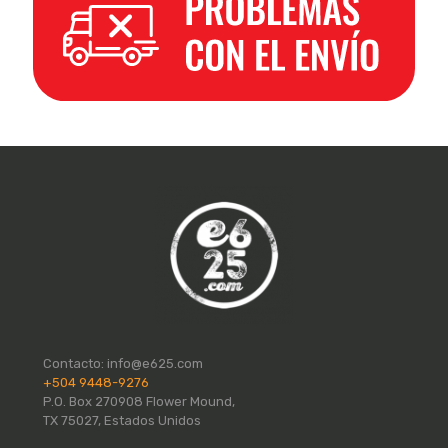
Contacto:
info@e625.com
+504 9448-9276
P.O. Box 270908 Flower Mound,
TX 75027, Estados Unidos