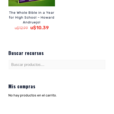
The Whole Bible in a Year
for High School – Howard
Andruejol
El
El
u$
10.39
u$
12.99
precio
precio
original
actual
era:
es:
u$12.99.
u$10.39.
Buscar recursos
Mis compras
No hay productos en el carrito.