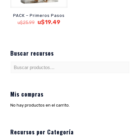
PACK – Primeros Pasos
El
El
u$
19.49
u$
25.99
precio
precio
original
actual
era:
es:
u$25.99.
u$19.49.
Buscar recursos
Mis compras
No hay productos en el carrito.
Recursos por Categoría