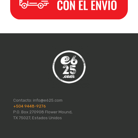
Contacto:
info@e625.com
+504 9448-9276
P.O. Box 270908 Flower Mound,
TX 75027, Estados Unidos