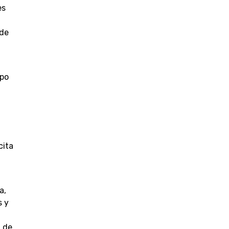
es
 de
ipo
cita
a,
s y
a de