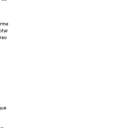
arme
otar
reo
.
que