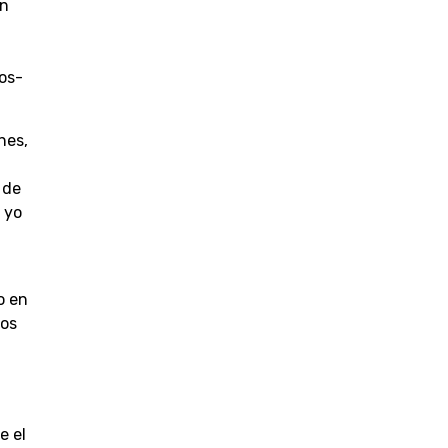
en
ros-
nes,
 de
 yo
o en
los
e el