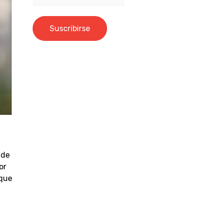
 de
or
 que