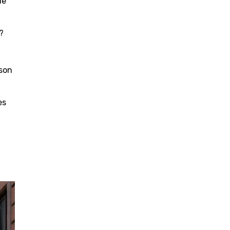
ue
?
 son
es