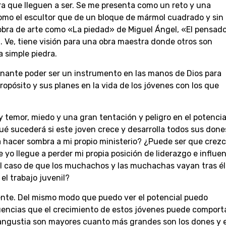
a que lleguen a ser. Se me presenta como un reto y una
omo el escultor que de un bloque de mármol cuadrado y sin
obra de arte como «La piedad» de Miguel Ángel, «El pensad
. Ve, tiene visión para una obra maestra donde otros son
 simple piedra.
nante poder ser un instrumento en las manos de Dios para
opósito y sus planes en la vida de los jóvenes con los que
 temor, miedo y una gran tentación y peligro en el potencia
ué sucederá si este joven crece y desarrolla todos sus done
a hacer sombra a mi propio ministerio? ¿Puede ser que crezc
 yo llegue a perder mi propia posición de liderazgo e influe
l caso de que los muchachos y las muchachas vayan tras él
el trabajo juvenil?
ente. Del mismo modo que puedo ver el potencial puedo
cuencias que el crecimiento de estos jóvenes puede comport
a angustia son mayores cuanto más grandes son los dones y e