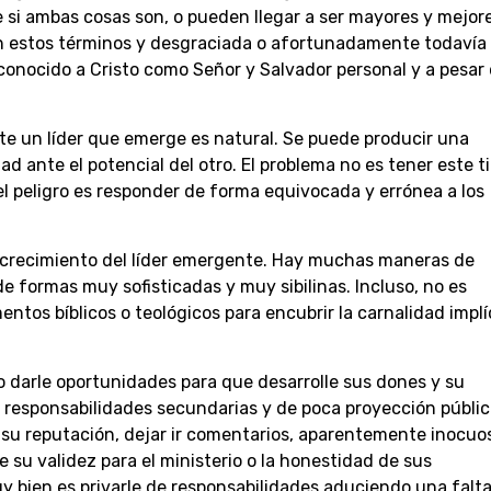
e si ambas cosas son, o pueden llegar a ser mayores y mejor
n estos términos y desgraciada o afortunadamente todavía
onocido a Cristo como Señor y Salvador personal y a pesar
te un líder que emerge es natural. Se puede producir una
d ante el potencial del otro. El problema no es tener este t
l peligro es responder de forma equivocada y errónea a los
l crecimiento del líder emergente. Hay muchas maneras de
 de formas muy sofisticadas y muy sibilinas. Incluso, no es
ntos bíblicos o teológicos para encubrir la carnalidad implí
o darle oportunidades para que desarrolle sus dones y su
 responsabilidades secundarias y de poca proyección públic
r su reputación, dejar ir comentarios, aparentemente inocuo
 su validez para el ministerio o la honestidad de sus
 bien es privarle de responsabilidades aduciendo una falt