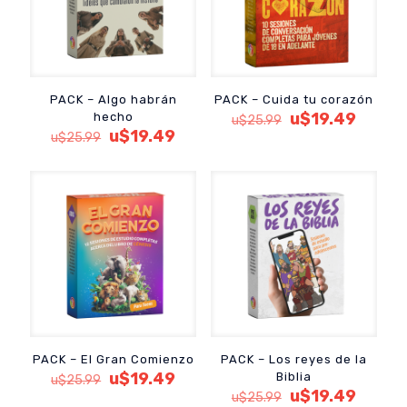
PACK – Algo habrán
PACK – Cuida tu corazón
El
El
u$
19.49
hecho
u$
25.99
El
El
precio
precio
u$
19.49
u$
25.99
precio
precio
original
actual
original
actual
era:
es:
era:
es:
u$25.99.
u$19.4
u$25.99.
u$19.49.
PACK – El Gran Comienzo
PACK – Los reyes de la
El
El
u$
19.49
Biblia
u$
25.99
precio
precio
El
El
u$
19.49
u$
25.99