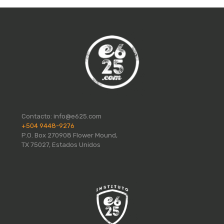
Contacto:
info@e625.com
+504 9448-9276
P.O. Box 270908 Flower Mound,
TX 75027, Estados Unidos