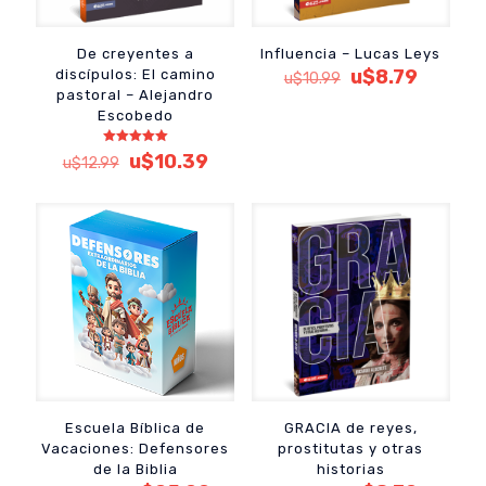
De creyentes a
Influencia – Lucas Leys
El
El
u$
8.79
discípulos: El camino
u$
10.99
precio
precio
pastoral – Alejandro
original
actual
Escobedo
era:
es:
u$10.99.
u$8.79.
Valorado
El
El
u$
10.39
u$
12.99
con
precio
precio
5.00
de 5
original
actual
era:
es:
u$12.99.
u$10.39.
Escuela Bíblica de
GRACIA de reyes,
Vacaciones: Defensores
prostitutas y otras
de la Biblia
historias