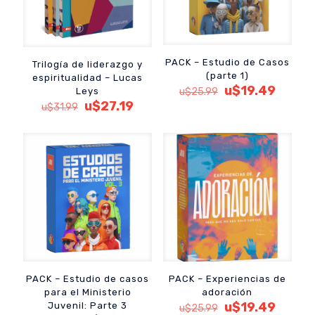
PACK – Estudio de Casos
Trilogía de liderazgo y
(parte 1)
espiritualidad – Lucas
El
El
u$
19.49
Leys
u$
25.99
precio
precio
El
El
u$
27.19
u$
31.99
original
actual
precio
precio
era:
es:
original
actual
u$25.99.
u$19.4
era:
es:
u$31.99.
u$27.19.
PACK – Estudio de casos
PACK – Experiencias de
para el Ministerio
adoración
El
El
u$
19.49
Juvenil: Parte 3
u$
25.99