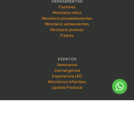
HERRAMIENTAS
Pastores
Ministerio niños
Ministerio preadolescentes
Ministerio adolescentes
Ministerio jóvenes
Padres
EVENTOS
Seminarios
Convergencia
Experiencia LED
Ministerios Infantiles
Update Pastoral
2026 | Todos los derechos reservados e625® |
Política de