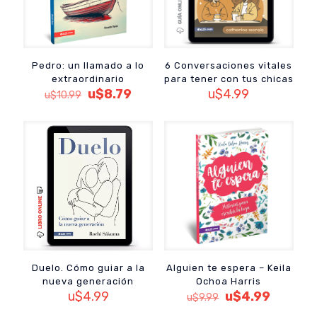
Pedro: un llamado a lo
6 Conversaciones vitales
extraordinario
para tener con tus chicas
El
El
u$
8.79
u$
4.99
u$
10.99
precio
precio
original
actual
era:
es:
u$10.99.
u$8.79.
Duelo. Cómo guiar a la
Alguien te espera – Keila
nueva generación
Ochoa Harris
El
El
u$
4.99
u$
4.99
u$
9.99
precio
precio