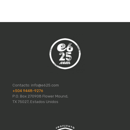
Contacto:
info@e625.com
+504 9448-9276
P.O. Box 270908 Flower Mound,
TX 75027, Estados Unidos