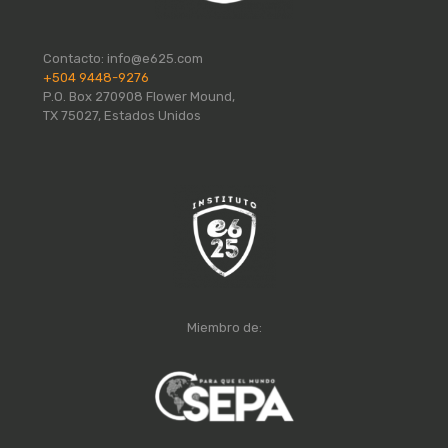
Contacto:
info@e625.com
+504 9448-9276
P.O. Box 270908 Flower Mound,
TX 75027, Estados Unidos
Miembro de: