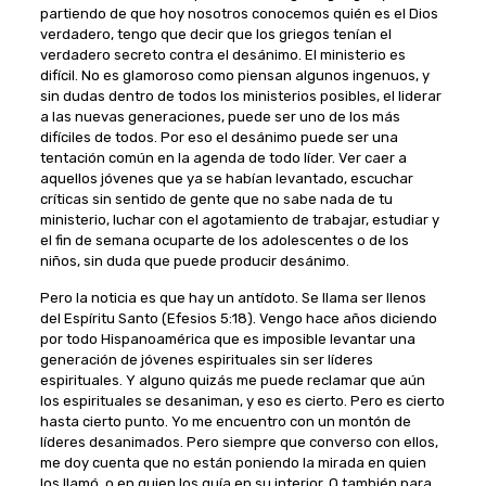
partiendo de que hoy nosotros conocemos quién es el Dios
verdadero, tengo que decir que los griegos tenían el
verdadero secreto contra el desánimo. El ministerio es
difícil. No es glamoroso como piensan algunos ingenuos, y
sin dudas dentro de todos los ministerios posibles, el liderar
a las nuevas generaciones, puede ser uno de los más
difíciles de todos. Por eso el desánimo puede ser una
tentación común en la agenda de todo líder. Ver caer a
aquellos jóvenes que ya se habían levantado, escuchar
críticas sin sentido de gente que no sabe nada de tu
ministerio, luchar con el agotamiento de trabajar, estudiar y
el fin de semana ocuparte de los adolescentes o de los
niños, sin duda que puede producir desánimo.
Pero la noticia es que hay un antídoto. Se llama ser llenos
del Espíritu Santo (Efesios 5:18). Vengo hace años diciendo
por todo Hispanoamérica que es imposible levantar una
generación de jóvenes espirituales sin ser líderes
espirituales. Y alguno quizás me puede reclamar que aún
los espirituales se desaniman, y eso es cierto. Pero es cierto
hasta cierto punto. Yo me encuentro con un montón de
líderes desanimados. Pero siempre que converso con ellos,
me doy cuenta que no están poniendo la mirada en quien
los llamó, o en quien los guía en su interior. O también para