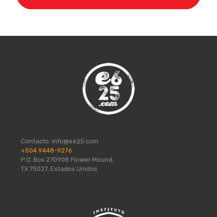
Contacto:
info@e625.com
+504 9448-9276
P.O. Box 270908 Flower Mound,
TX 75027, Estados Unidos