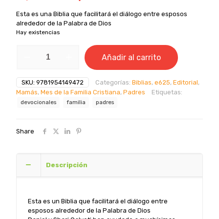
precio
precio
Esta es una Biblia que facilitará el diálogo entre esposos
original
actual
alrededor de la Palabra de Dios
era:
es:
Hay existencias
u$29.99.
u$23.99.
Biblia
Añadir al carrito
devocional
matrimonial
(deluxe)
SKU:
9781954149472
Categorías:
Biblias
,
e625
,
Editorial
,
cantidad
Mamás
,
Mes de la Familia Cristiana
,
Padres
Etiquetas:
devocionales
familia
padres
Share
Descripción
Esta es un Biblia que facilitará el diálogo entre
esposos alrededor de la Palabra de Dios