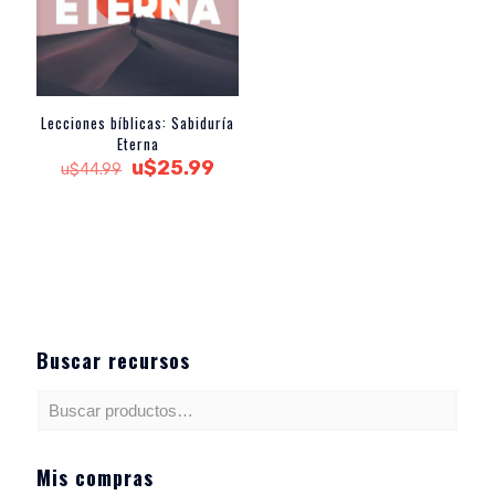
Lecciones bíblicas: Sabiduría
Eterna
El
El
u$
25.99
u$
44.99
precio
precio
original
actual
era:
es:
u$44.99.
u$25.99.
Buscar recursos
Mis compras