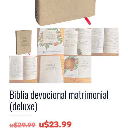
Biblia devocional matrimonial
(deluxe)
El
El
u$
23.99
u$
29.99