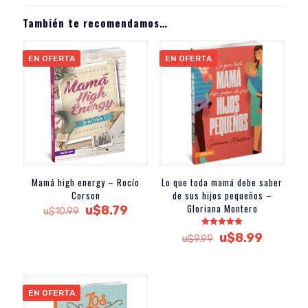
También te recomendamos…
EN OFERTA
EN OFERTA
Mamá high energy – Rocío
Lo que toda mamá debe saber
Corson
de sus hijos pequeños –
Gloriana Montero
El
El
u$
8.79
u$
10.99
precio
precio
original
actual
Valorado
El
El
u$
8.99
u$
9.99
con
era:
es:
precio
precio
5.00
de 5
u$10.99.
u$8.79.
original
actual
era:
es:
u$9.99.
u$8.99.
EN OFERTA