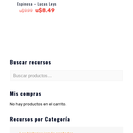
Espinosa – Lucas Leys
El
El
u$
8.49
u$
9.99
precio
precio
original
actual
era:
es:
u$9.99.
u$8.49.
Buscar recursos
Mis compras
No hay productos en el carrito.
Recursos por Categoría