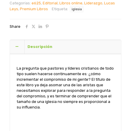
Categorías:
e625
,
Editorial
,
Libros online
,
Liderazgo
,
Lucas
iglesias
Leys
,
Premium Libros
Etiqueta:
iglesia
+
influyentes
-
Share
Lucas
Leys
cantidad
Descripción
La pregunta que pastores y líderes cristianos de todo
tipo suelen hacerse continuamente es: ¿cómo
incrementar el compromiso de mi gente? El título de
este libro ya deja asomar una de las aristas que
necesitamos explorar para responder a la pregunta
del compromiso, y es terminar de comprender que el
tamaño de una iglesia no siempre es proporcional a
su influencia.