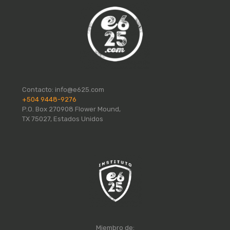
Contacto:
info@e625.com
+504 9448-9276
P.O. Box 270908 Flower Mound,
TX 75027, Estados Unidos
Miembro de: