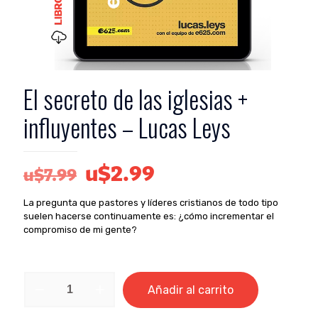
El secreto de las iglesias +
influyentes – Lucas Leys
El
El
u$
2.99
u$
7.99
precio
precio
La pregunta que pastores y líderes cristianos de todo tipo
original
actual
suelen hacerse continuamente es: ¿cómo incrementar el
era:
es:
compromiso de mi gente?
u$7.99.
u$2.99.
El
Añadir al carrito
secreto
de
las