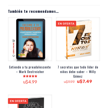
También te recomendamos…
EN OFERTA
Entiende a tu preadolescente
7 secretos que todo líder de
– Mark Oestreicher
niños debe saber – Willy
Gómez
El
El
Valorado
u$
7.49
u$
4.99
u$
9.99
con
precio
precio
5.00
de 5
original
actual
era:
es:
u$9.99.
u$7.49.
EN OFERTA