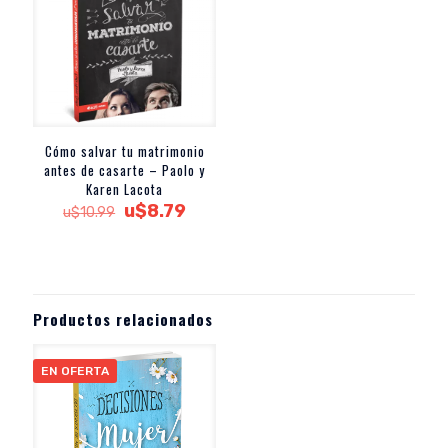
Cómo salvar tu matrimonio
antes de casarte – Paolo y
Karen Lacota
El
El
u$
8.79
u$
10.99
precio
precio
original
actual
era:
es:
u$10.99.
u$8.79.
Productos relacionados
EN OFERTA