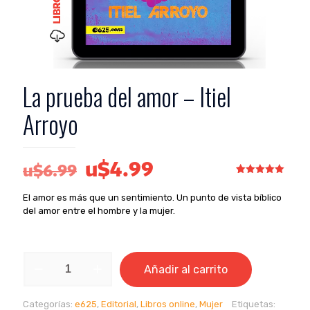
La prueba del amor – Itiel
Arroyo
El
El
u$
4.99
u$
6.99
precio
precio
Valorado
1
con
5.00
El amor es más que un sentimiento. Un punto de vista bíblico
de 5 en
original
actual
base a
del amor entre el hombre y la mujer.
valoración
era:
es:
de un
cliente
u$6.99.
u$4.99.
La
Añadir al carrito
prueba
del
amor
Categorías:
e625
,
Editorial
,
Libros online
,
Mujer
Etiquetas:
-