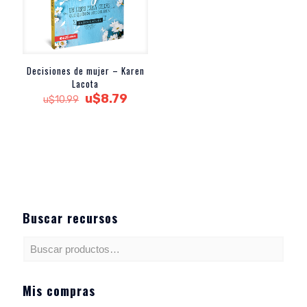
Decisiones de mujer – Karen
Lacota
El
El
u$
8.79
u$
10.99
precio
precio
original
actual
era:
es:
u$10.99.
u$8.79.
Buscar recursos
Mis compras