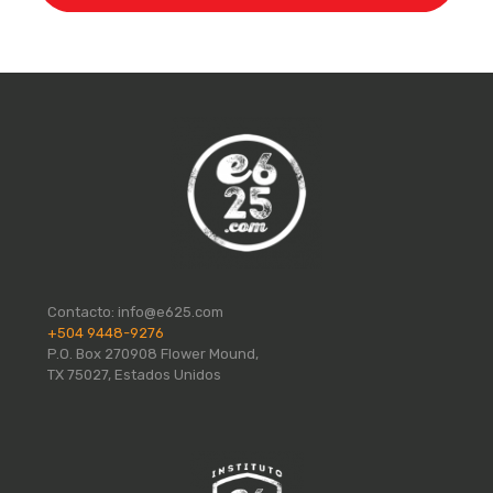
Contacto:
info@e625.com
+504 9448-9276
P.O. Box 270908 Flower Mound,
TX 75027, Estados Unidos