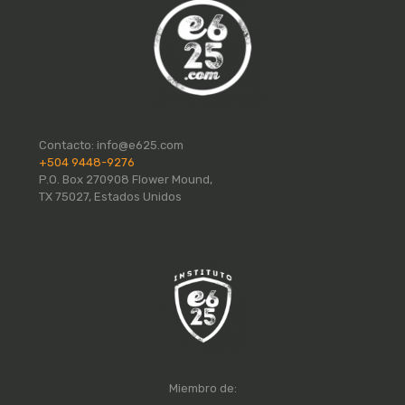
Contacto:
info@e625.com
+504 9448-9276
P.O. Box 270908 Flower Mound,
TX 75027, Estados Unidos
Miembro de: