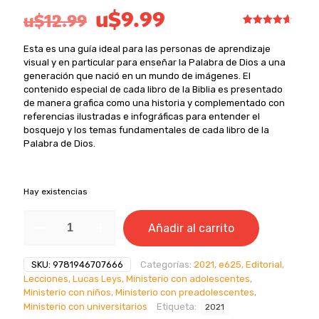
El
El
u$
9.99
u$
12.99
precio
precio
Valorado
6
con
4.67
Esta es una guía ideal para las personas de aprendizaje
de 5 en
original
actual
base a
visual y en particular para enseñar la Palabra de Dios a una
valoraciones
era:
es:
generación que nació en un mundo de imágenes. El
de
clientes
contenido especial de cada libro de la Biblia es presentado
u$12.99.
u$9.99.
de manera grafica como una historia y complementado con
referencias ilustradas e infográficas para entender el
bosquejo y los temas fundamentales de cada libro de la
Palabra de Dios.
Hay existencias
Los
Añadir al carrito
libros
de
la
SKU:
9781946707666
Categorías:
2021
,
e625
,
Editorial
,
Biblia
Lecciones
,
Lucas Leys
,
Ministerio con adolescentes
,
explicados
Ministerio con niños
,
Ministerio con preadolescentes
,
en
Ministerio con universitarios
Etiqueta:
2021
gráficos