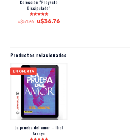
Colección “Proyecto
Discipulado”
Valorado
El
El
u$
36.76
u$
51.96
con
precio
precio
5.00
de 5
original
actual
era:
es:
u$51.96.
u$36.76.
Productos relacionados
EN OFERTA
La prueba del amor – Itiel
Arroyo