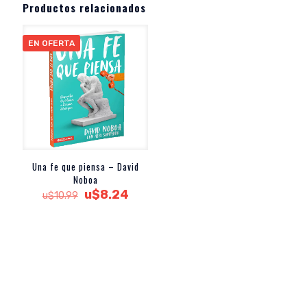
Productos relacionados
EN OFERTA
Una fe que piensa – David
Noboa
El
El
u$
8.24
u$
10.99
precio
precio
original
actual
era:
es:
u$10.99.
u$8.24.