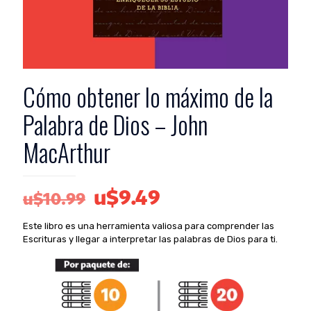
Cómo obtener lo máximo de la
Palabra de Dios – John
MacArthur
El
El
u$
9.49
u$
10.99
precio
precio
Este libro es una herramienta valiosa para comprender las
original
actual
Escrituras y llegar a interpretar las palabras de Dios para ti.
era:
es:
u$10.99.
u$9.49.