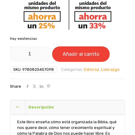
Hay existencias
Cómo
Añadir al carrito
obtener
lo
máximo
SKU:
9780825457098
Categorías:
Editorial
,
Liderazgo
de
la
Palabra
Share
de
Dios
-
John
Descripción
MacArthur
cantidad
Este libro enseña cómo está organizada la Biblia, qué
nos quiere decir, cómo tener crecimiento espiritual y
cómo la Palabra de Dios nos puede hacer libre. Es