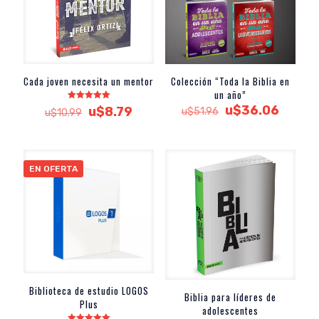
Cada joven necesita un mentor
Colección “Toda la Biblia en
un año”
El
El
Valorado
u$
36.06
El
El
u$
8.79
u$
51.96
u$
10.99
con
precio
precio
precio
precio
5.00
de 5
original
actual
original
actual
era:
es:
era:
es:
u$51.96.
u$36.0
u$10.99.
u$8.79.
EN OFERTA
Biblioteca de estudio LOGOS
Biblia para líderes de
Plus
adolescentes