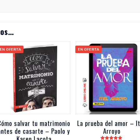
mos…
EN OFERTA
EN OFERTA
Cómo salvar tu matrimonio
La prueba del amor – It
antes de casarte – Paolo y
Arroyo
Karen Lacota