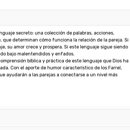
y
Pam
Farrell
cantidad
nguaje secreto: una colección de palabras, acciones,
, que determinan cómo funciona la relación de la pareja. Si
je, su amor crece y prospera. Si este lenguaje sigue siendo
tado bajo malentendidos y enfados.
comprensión bíblica y práctica de este lenguaje que Dios ha
da. Con el aporte de humor característico de los Farrel,
 que ayudarán a las parejas a conectarse a un nivel más