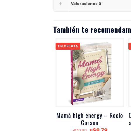
Valoraciones
0
También te recomenda
EN OFERTA
Mamá high energy – Rocío
Corson
El
El
u$
8.79
u$
10.99