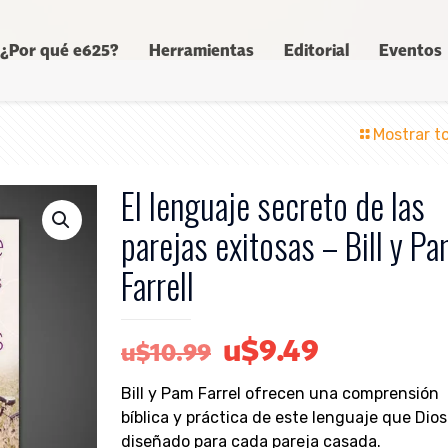
¿Por qué e625?
Herramientas
Editorial
Eventos
Mostrar t
El lenguaje secreto de las
parejas exitosas – Bill y P
Farrell
El
El
u$
9.49
u$
10.99
precio
precio
Bill y Pam Farrel ofrecen una comprensión
original
actual
bíblica y práctica de este lenguaje que Dios
era:
es:
diseñado para cada pareja casada.