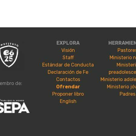
EXPLORA
HERRAMIE
Visión
Pastore
Staff
Ministerio 
Estándar de Conducta
Minister
Declaración de Fe
preadolesc
Contactos
Ministerio adol
embro de:
Ofrendar
Ministerio j
Proponer libro
Padres
English