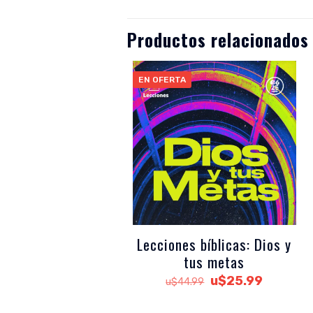
Productos relacionados
EN OFERTA
Lecciones bíblicas: Dios y
tus metas
El
El
u$
25.99
u$
44.99
precio
precio