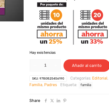
u$10.99.
u$9.49.
Hay existencias
El
Añadir al carrito
lenguaje
secreto
Categorías:
Editorial
,
SKU:
9780825456190
de
Familia
,
Padres
Etiqueta:
las
familia
parejas
exitosas
Share
-
Bill