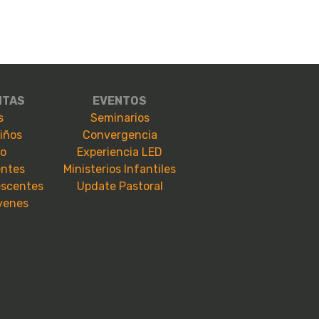
NTAS
EVENTOS
s
Seminarios
niños
Convergencia
io
Experiencia LED
entes
Ministerios Infantiles
escentes
Update Pastoral
óvenes