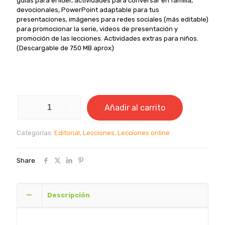
guías para el líder, actividades para conversar en familia,
devocionales, PowerPoint adaptable para tus
presentaciones, imágenes para redes sociales (más editable)
para promocionar la serie, videos de presentación y
promoción de las lecciones. Actividades extras para niños.
(Descargable de 750 MB aprox)
Lecciones
Añadir al carrito
bíblicas:
El
tesoro
Categorías:
Editorial
,
Lecciones
,
Lecciones online
de
la
esperanza
Share
cantidad
Descripción