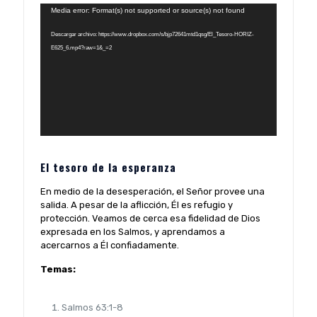
Reproductor
Media error: Format(s) not supported or source(s) not found
de
Descargar archivo: https://www.dropbox.com/s/bjp72641mtd1qsg/El_Tesoro-HORIZ-
vídeo
E625_6.mp4?raw=1&_=2
El tesoro de la esperanza
En medio de la desesperación, el Señor provee una
salida. A pesar de la aflicción, Él es refugio y
protección. Veamos de cerca esa fidelidad de Dios
expresada en los Salmos, y aprendamos a
acercarnos a Él confiadamente.
Temas:
Salmos 63:1-8