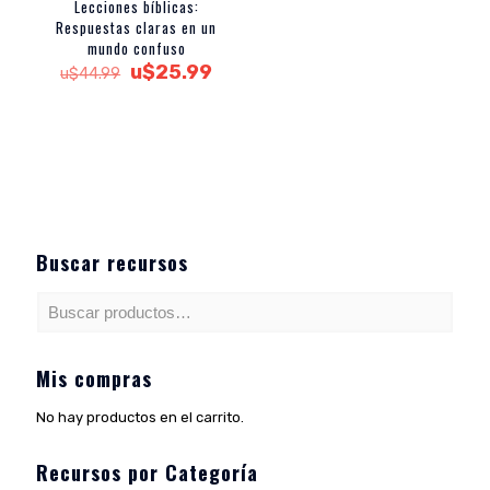
Lecciones bíblicas:
Respuestas claras en un
mundo confuso
El
El
u$
25.99
u$
44.99
precio
precio
original
actual
era:
es:
u$44.99.
u$25.99.
Buscar recursos
Mis compras
No hay productos en el carrito.
Recursos por Categoría