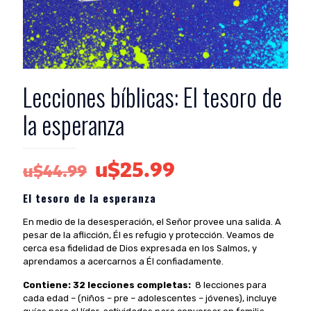
Lecciones bíblicas: El tesoro de
la esperanza
El
El
u$
25.99
u$
44.99
precio
precio
El tesoro de la esperanza
original
actual
En medio de la desesperación, el Señor provee una salida. A
era:
es:
pesar de la aflicción, Él es refugio y protección. Veamos de
u$44.99.
u$25.99.
cerca esa fidelidad de Dios expresada en los Salmos, y
aprendamos a acercarnos a Él confiadamente.
Contiene: 32 lecciones completas:
8 lecciones para
cada edad – (niños – pre – adolescentes – jóvenes), incluye