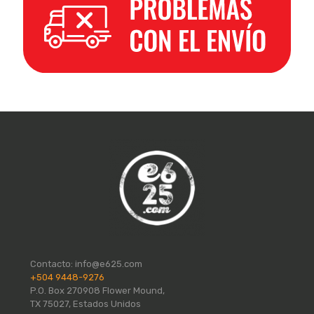
Contacto:
info@e625.com
+504 9448-9276
P.O. Box 270908 Flower Mound,
TX 75027, Estados Unidos