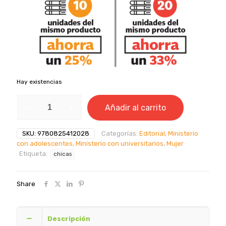
Hay existencias
Mentiras
Añadir al carrito
que
las
jóvenes
SKU:
9780825412028
Categorías:
Editorial
,
Ministerio
creen
con adolescentes
,
Ministerio con universitarios
,
Mujer
y
Etiqueta:
chicas
la
verdad
que
Share
las
hace
libres
-
Descripción
DeMoss