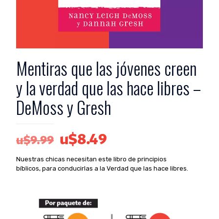
Mentiras que las jóvenes creen
y la verdad que las hace libres –
DeMoss y Gresh
El
El
u$
8.49
u$
9.99
precio
precio
Nuestras chicas necesitan este libro de principios
original
actual
bíblicos, para conducirlas a la Verdad que las hace libres.
era:
es:
u$9.99.
u$8.49.