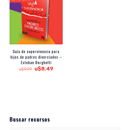
Guía de supervivencia para
hijos de padres divorciados –
Esteban Borghetti
El
El
u$
8.49
u$
9.99
precio
precio
original
actual
era:
es:
u$9.99.
u$8.49.
Buscar recursos